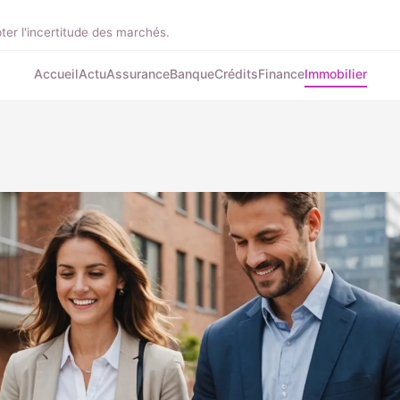
ter l'incertitude des marchés.
Accueil
Actu
Assurance
Banque
Crédits
Finance
Immobilier