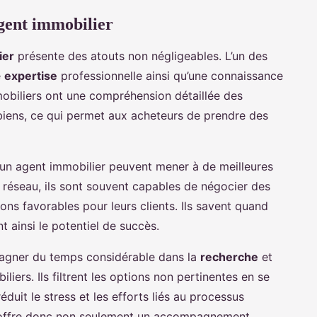
gent immobilier
ier
présente des atouts non négligeables. L’un des
e
expertise
professionnelle ainsi qu’une connaissance
obiliers ont une compréhension détaillée des
biens, ce qui permet aux acheteurs de prendre des
un agent immobilier peuvent mener à de meilleures
r réseau, ils sont souvent capables de négocier des
ons favorables pour leurs clients. Ils savent quand
t ainsi le potentiel de succès.
gner du temps considérable dans la
recherche
et
liers. Ils filtrent les options non pertinentes en se
réduit le stress et les efforts liés au processus
el offre donc non seulement un accompagnement