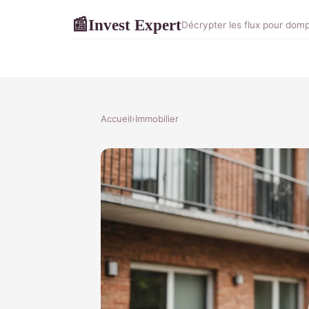
Invest Expert
📰
Décrypter les flux pour domp
Accueil
›
Immobilier