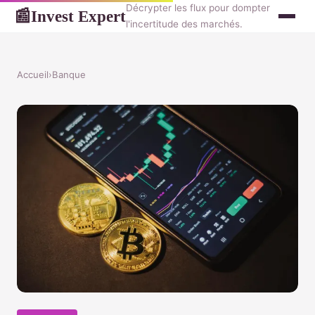
Décrypter les flux pour dompter
Invest Expert
📰
l'incertitude des marchés.
Accueil
›
Banque