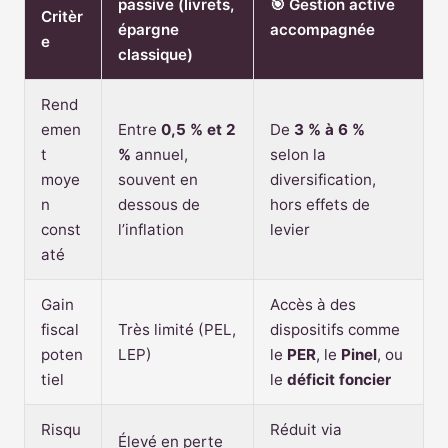
passive (livrets,
🎯 Gestion active
Critèr
épargne
accompagnée
e
classique)
Rend
emen
Entre
0,5 % et 2
De
3 % à 6 %
t
%
annuel,
selon la
moye
souvent en
diversification,
n
dessous de
hors effets de
const
l’inflation
levier
até
Gain
Accès à des
fiscal
Très limité (PEL,
dispositifs comme
poten
LEP)
le
PER
, le
Pinel
, ou
tiel
le
déficit foncier
Risqu
Réduit via
Élevé en perte